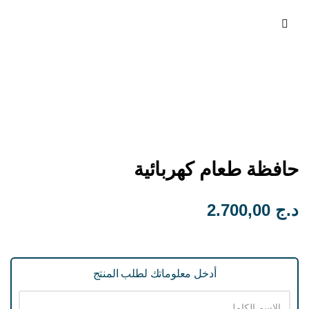
ا
ل
ق
ا
ئ
م
ة
حافظة طعام كهربائية
د.ج
2.700,00
أدخل معلوماتك لطلب المنتج