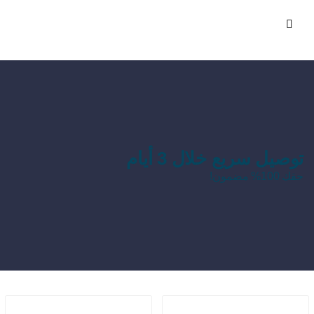
ا
ل
ق
ا
ئ
م
ة
توصيل سريع خلال 3 أيام
حقك 100% مضمون!